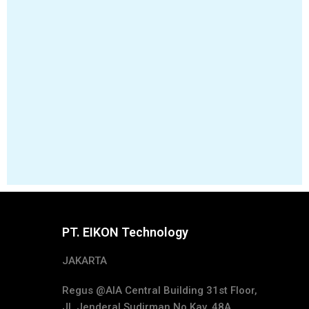
PT. EIKON Technology
JAKARTA
Regus @AIA Central Building 31st Floor,
Jl. Jenderal Sudirman No.Kav. 48A,