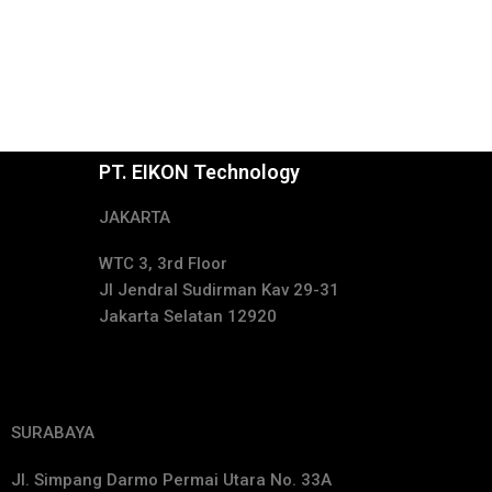
PT. EIKON Technology
JAKARTA
WTC 3, 3rd Floor
Jl Jendral Sudirman Kav 29-31
Jakarta Selatan 12920
SURABAYA
Jl. Simpang Darmo Permai Utara No. 33A